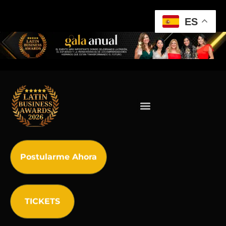
ES
Postularme Ahora
TICKETS