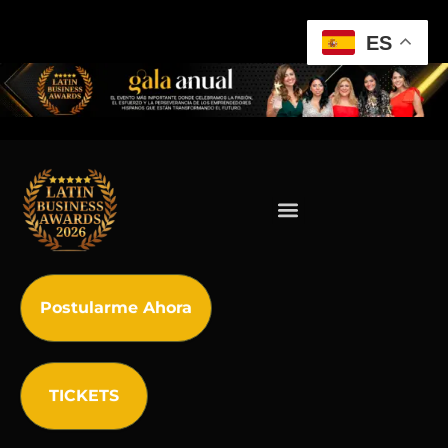
ES
Postularme Ahora
TICKETS